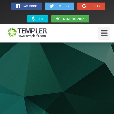
· FACEBOOK
· TWITTER
GOOGLE+
注资
MEMBERS AREA
Toggle
Navigat