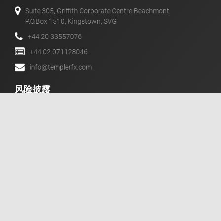
Suite 305, Griffith Corporate Centre Beachmont
P.O.Box 1510, Kingstown, SVG
+44 20 33557076
+44 02 071128046
info@templerfx.com
风险披露
期货，CFD和外汇对于您的资本可是具有高度风险的杠杆产
品。这些产品可能不适合所有投资者，因此您需要充分的了解
相关的风险。
消息
mail
订阅